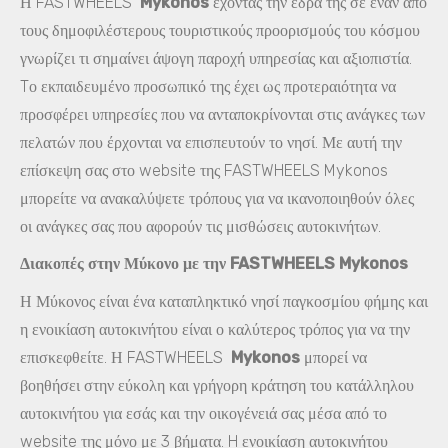
Η FASTWHEELS
Mykonos
έχοντας την έδρα της σε έναν από
τους δημοφιλέστερους τουριστικούς προορισμούς του κόσμου
γνωρίζει τι σημαίνει άψογη παροχή υπηρεσίας και αξιοπιστία.
Tο εκπαιδευμένο προσωπικό της έχει ως προτεραιότητα να
προσφέρει υπηρεσίες που να ανταποκρίνονται στις ανάγκες των
πελατών που έρχονται να επισπευτούν το νησί. Με αυτή την
επίσκεψη σας στο website της FASTWHEELS Mykonos
μπορείτε να ανακαλύψετε τρόπους για να ικανοποιηθούν όλες
οι ανάγκες σας που αφορούν τις μισθώσεις αυτοκινήτων.
Διακοπές στην Μύκονο με την FASTWHEELS Mykonos
Η Μύκονος είναι ένα καταπληκτικό νησί παγκοσμίου φήμης και
η ενοικίαση αυτοκινήτου είναι ο καλύτερος τρόπος για να την
επισκεφθείτε. Η FASTWHEELS
Mykonos
μπορεί να
βοηθήσει στην εύκολη και γρήγορη κράτηση του κατάλληλου
αυτοκινήτου για εσάς και την οικογένειά σας μέσα από το
website της μόνο με 3 βήματα. H ενοικίαση αυτοκινήτου